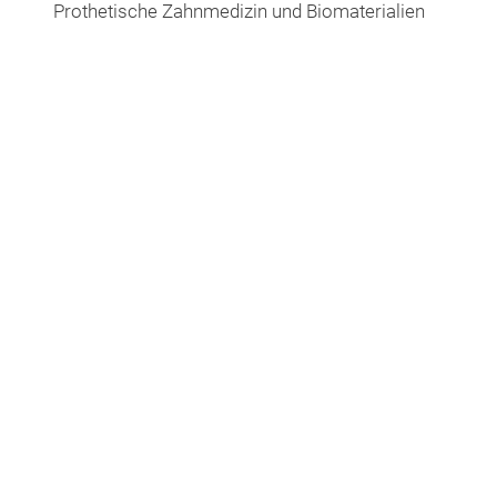
Prothetische Zahnmedizin und Biomaterialien
Funktionell-ästhetische Rekonstr
Zahnersatz gefertigt im praxisei
Digitaler, abdruckfreier Zahnersa
Metallfreier Zahnersatz