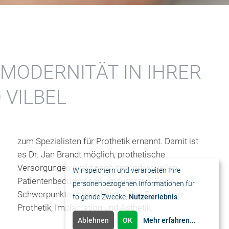
MODERNITÄT IN IHRER
 VILBEL
zum Spezialisten für Prothetik ernannt. Damit ist
es Dr. Jan Brandt möglich, prothetische
Versorgungen exakt nach den individuellen
Wir speichern und verarbeiten Ihre
personenbezogenen Informationen für
folgende Zwecke:
Nutzererlebnis
.
Prothetik, Implantation und Ästhetik.
Ablehnen
OK
Mehr erfahren
...