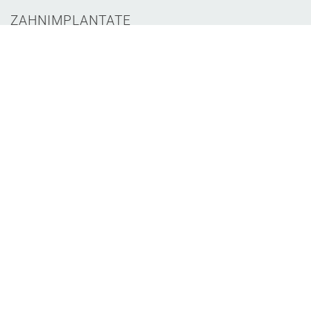
ZAHNIMPLANTATE
ORALCHIRURGIE
ALTERSZAHN­HEILKUNDE
ÄSTHETIK
BLEACHING
ALIGNER / INVISALIGN®
MINIMALINVASIVE ZAHNHEILKUNDE
KIEFERGELENK­DIAGNOSTIK UND